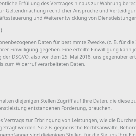
gentliche Erfüllung des Vertrages hinaus zur Wahrung berech
r Geltendmachung rechtlicher Ansprüche und Verteidigung 
ftssteuerung und Weiterentwicklung von Dienstleistungen
)
rsonenbezogenen Daten für bestimmte Zwecke, (z. B. für di
Ihrer Einwilligung gegeben. Eine erteilte Einwilligung kann 
 der DSGVO, also vor dem 25. Mai 2018, uns gegenüber ertei
bis zum Widerruf verarbeiteten Daten.
en diejenigen Stellen Zugriff auf Ihre Daten, die diese zu
nstleistung entstandenen Forderung, brauchen.
 Vertrags zur Erbringung von Leistungen, wie die Durch
fragt werden. So z.B. gegnerische Rechtsanwälte, Behörde
empfänger sind diejenigen Stellen, für die Sie uns Ihre Ein