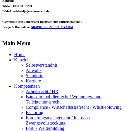
Kontakt:
Telefon: 0351 839 779-0
E-Mail: radebeul(at)ra-linnemann.de
Linnemann Rechtsanwälte
Partnerschaft mbB
Copyright © 2026
Design & Realisation:
GRAPHIC-CONSULTING.COM
Main Menu
Home
Kanzlei
Selbstverständnis
Anwälte
Standorte
Karriere
Kompetenzen
Arbeitsrecht / HR
Bau- / Immobilienrecht / Wohnungs- und
Teileigentumsrecht
Compliance / Wirtschaftsstrafrecht / Whistleblowing
Factoring
Forderungsmanagement / Inkasso /
Zwangsvollstreckung
Fort- / Weiterbildung