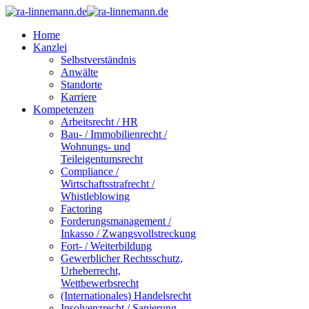
Home
Kanzlei
Selbstverständnis
Anwälte
Standorte
Karriere
Kompetenzen
Arbeitsrecht / HR
Bau- / Immobilienrecht /
Wohnungs- und
Teileigentumsrecht
Compliance /
Wirtschaftsstrafrecht /
Whistleblowing
Factoring
Forderungsmanagement /
Inkasso / Zwangsvollstreckung
Fort- / Weiterbildung
Gewerblicher Rechtsschutz,
Urheberrecht,
Wettbewerbsrecht
(Internationales) Handelsrecht
Insolvenzrecht / Sanierung