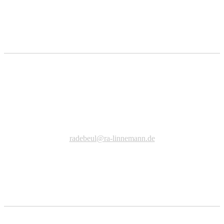
fas fa-university
Radebeul
Meißner Strasse 103
01445 Radebeul
Telefon +49 (0)351/ 839 779-0
Telefax +49 (0)351/ 839 779-977
radebeul@ra-linnemann.de
fas fa-university