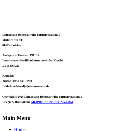
Linnemann Rechtsanwälte Partnerschaft mbB
Meißner Str. 103
01445 Radebeul
Amtsgericht Dresden: PR 317
Umsatzsteueridentifikationsnummer der Kanzlei
DE194364225
Kontakt:
Telefon: 0351 839 779-0
E-Mail: radebeul(at)ra-linnemann.de
Linnemann Rechtsanwälte
Partnerschaft mbB
Copyright © 2026
Design & Realisation:
GRAPHIC-CONSULTING.COM
Main Menu
Home