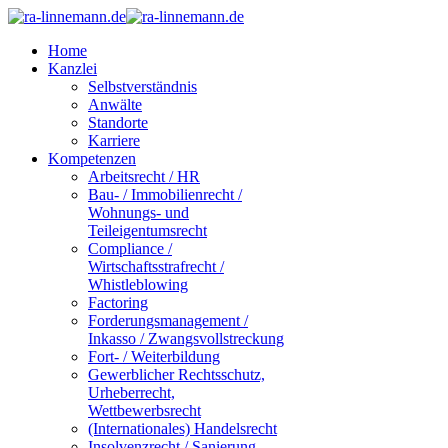
Home
Kanzlei
Selbstverständnis
Anwälte
Standorte
Karriere
Kompetenzen
Arbeitsrecht / HR
Bau- / Immobilienrecht /
Wohnungs- und
Teileigentumsrecht
Compliance /
Wirtschaftsstrafrecht /
Whistleblowing
Factoring
Forderungsmanagement /
Inkasso / Zwangsvollstreckung
Fort- / Weiterbildung
Gewerblicher Rechtsschutz,
Urheberrecht,
Wettbewerbsrecht
(Internationales) Handelsrecht
Insolvenzrecht / Sanierung