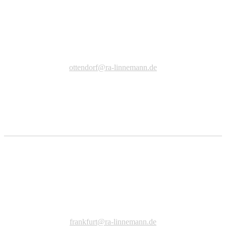
Ottendorf
Dresdner Straße 4
01458 Ottendorf - Okrilla
Telefon +49 (0) 35205 452710
Telefax +49 (0)351 839779977
ottendorf@ra-linnemann.de
fas fa-university
Frankfurt a. Main
Solmsstraße 14a
60486 Frankfurt a. Main
Telefon +49 (0)69/ 59 67 58 83
Telefax +49 (0)69/ 59 67 58 87
frankfurt@ra-linnemann.de