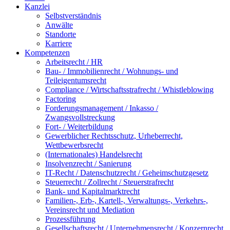
Kanzlei
Selbstverständnis
Anwälte
Standorte
Karriere
Kompetenzen
Arbeitsrecht / HR
Bau- / Immobilienrecht / Wohnungs- und
Teileigentumsrecht
Compliance / Wirtschaftsstrafrecht / Whistleblowing
Factoring
Forderungsmanagement / Inkasso /
Zwangsvollstreckung
Fort- / Weiterbildung
Gewerblicher Rechtsschutz, Urheberrecht,
Wettbewerbsrecht
(Internationales) Handelsrecht
Insolvenzrecht / Sanierung
IT-Recht / Datenschutzrecht / Geheimschutzgesetz
Steuerrecht / Zollrecht / Steuerstrafrecht
Bank- und Kapitalmarktrecht
Familien-, Erb-, Kartell-, Verwaltungs-, Verkehrs-,
Vereinsrecht und Mediation
Prozessführung
Gesellschaftsrecht / Unternehmensrecht / Konzernrecht